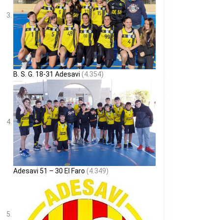
B. S. G. 18-31 Adesavi
(4.354)
Adesavi 51 – 30 El Faro
(4.349)