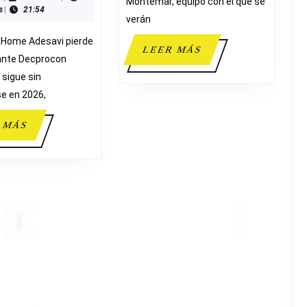
Montemar, equipo con el que se
s
|
21:54
62
verán
DECPROCON
lHome Adesavi pierde
CAROLINAS
LEER
LEER MÁS
ante Decprocon
MÁS
 sigue sin
e en 2026,
LEER
 MÁS
MÁS