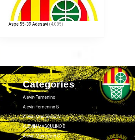
Aspe 55-39 Adesavi
(4.085)
Categories
Alevín Femenino
Alevín Femenino B
Alevín Masculino A
ALEVIN MASCULINO B
Alevín Masculino C