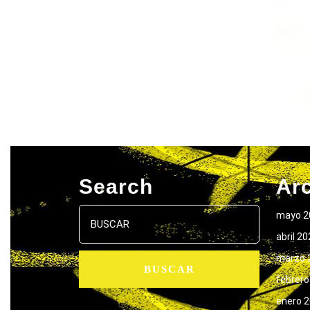
Search
Ar
Buscar:
mayo 2
abril 2
marzo 
febrero
enero 