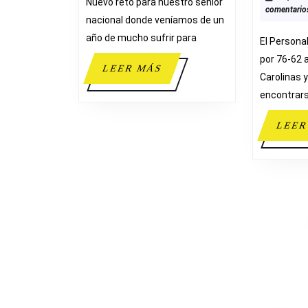
Nuevo reto para nuestro senior
comentario
nacional donde veníamos de un
año de mucho sufrir para
El Persona
por 76-62 
LEER
LEER MÁS
Carolinas y
MÁS
encontrars
LEER