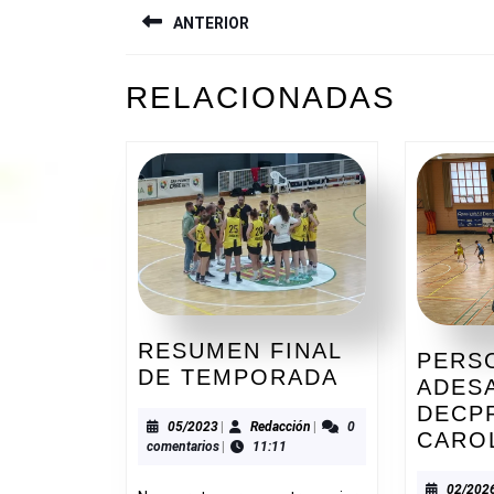
ANTERIOR
DE
ENTRADAS
Entrada
RELACIONADAS
anterior:
RESUMEN FINAL
PERS
RESUMEN
DE TEMPORADA
ADESA
FINAL
DECP
DE
05/2023
Redacción
05/2023
|
Redacción
|
0
CARO
comentarios
|
11:11
TEMPORAD
02/202