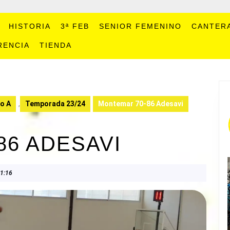
HISTORIA
3ª FEB
SENIOR FEMENINO
CANTER
RENCIA
TIENDA
o A
,
Temporada 23/24
Montemar 70-86 Adesavi
86 ADESAVI
1:16