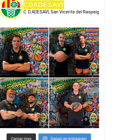
CDADESAVI
C. D.ADESAVI, San Vicente del Raspeig
Cargar mas
Seguir en Instagram