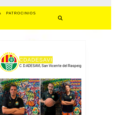
A
PATROCINIOS
CDADESAVI
C. D.ADESAVI, San Vicente del Raspeig