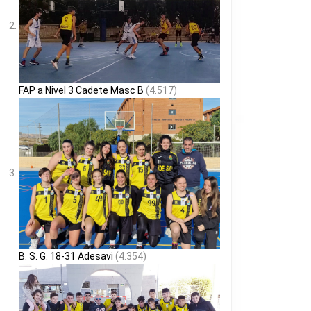
FAP a Nivel 3 Cadete Masc B
(4.517)
B. S. G. 18-31 Adesavi
(4.354)