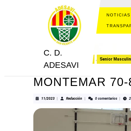
Saltar
al
contenido
NOTICIAS
Saltar
TRANSPA
al
contenido
C. D.
C. D. ADESAVI
CRONICAS
,
Senior Masculin
ADESAVI
MONTEMAR 70-
11/2023
Redacción
11/2023
|
Redacción
|
0 comentarios
|
2