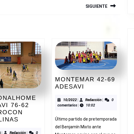
SIGUIENTE
Siguiente
entrada:
MONTEMAR 42-69
MONTEMAR
ADESAVI
42-
ONALHOME
69
10/2022
Redacción
10/2022
|
Redacción
|
0
VI 76-62
comentarios
|
10:02
ADESAVI
ROCON
PERSONALHOME
LINAS
Último partido de pretemporada
A
ADESAVI
del Benjamín Mixto ante
76-
02/2026
Redacción
6
|
Redacción
|
0