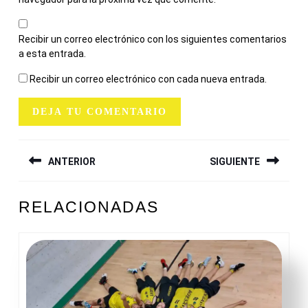
Recibir un correo electrónico con los siguientes comentarios
a esta entrada.
Recibir un correo electrónico con cada nueva entrada.
NAVEGACIÓN
ANTERIOR
SIGUIENTE
DE
ENTRADAS
Entrada
Siguiente
RELACIONADAS
anterior:
entrada: