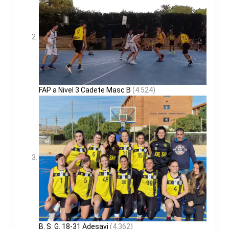
FAP a Nivel 3 Cadete Masc B
(4.524)
B. S. G. 18-31 Adesavi
(4.362)