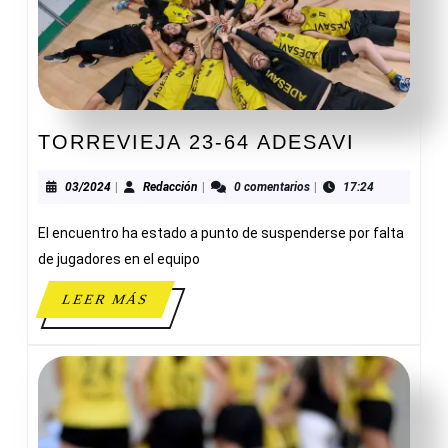
TORREV
TORREVIEJA 23-64 ADESAVI
23-
64
03/2024
Redacción
03/2024
|
Redacción
|
0 comentarios
|
17:24
ADESAV
El encuentro ha estado a punto de suspenderse por falta
de jugadores en el equipo
LEER
LEER MÁS
MÁS