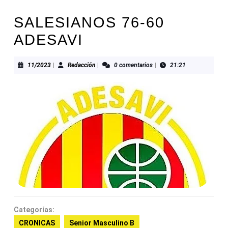
SALESIANOS 76-60
ADESAVI
11/2023
Redacción
11/2023
|
Redacción
|
0 comentarios
|
21:21
Categorías:
CRONICAS
Senior Masculino B