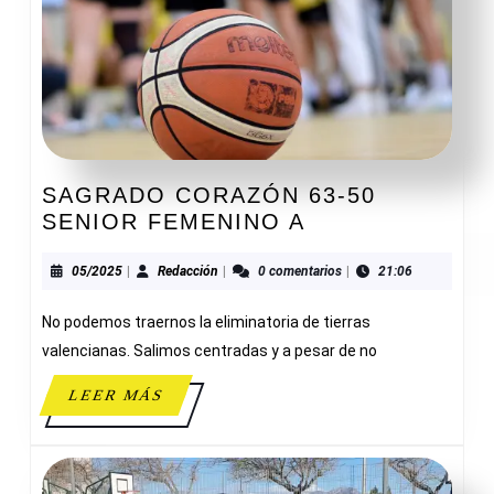
SAGRADO CORAZÓN 63-50
SAGRADO
SENIOR FEMENINO A
CORAZÓN
63-
05/2025
Redacción
05/2025
|
Redacción
|
0 comentarios
|
21:06
50
No podemos traernos la eliminatoria de tierras
SENIOR
FEMENINO
valencianas. Salimos centradas y a pesar de no
A
LEER
LEER MÁS
MÁS