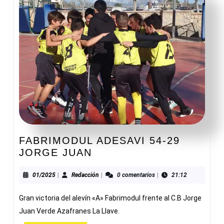
FABRIMODUL ADESAVI 54-29
FABRIMODUL
JORGE JUAN
ADESAVI
54-
01/2025
Redacción
01/2025
|
Redacción
|
0 comentarios
|
21:12
29
Gran victoria del alevín «A» Fabrimodul frente al C.B Jorge
JORGE
JUAN
Juan Verde Azafranes La Llave.