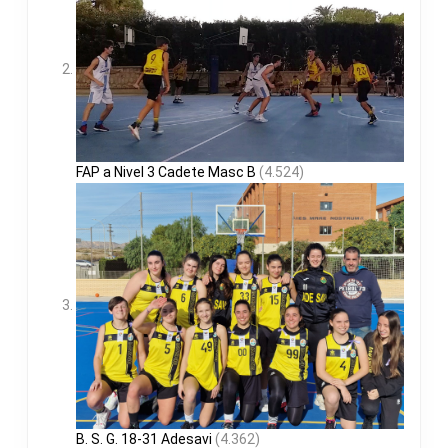
FAP a Nivel 3 Cadete Masc B
(4.524)
B. S. G. 18-31 Adesavi
(4.362)