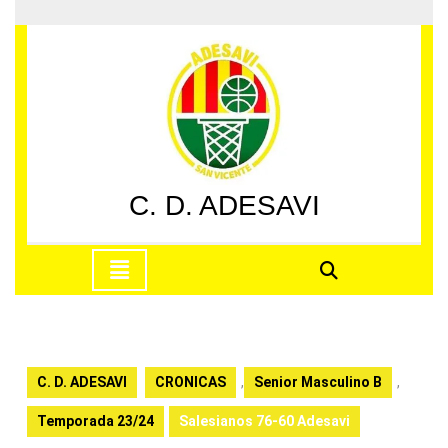
Saltar
al
contenido
Saltar
al
contenido
C. D. ADESAVI
Botón
de
apertura
C. D. ADESAVI
CRONICAS
,
Senior Masculino B
,
Temporada 23/24
Salesianos 76-60 Adesavi