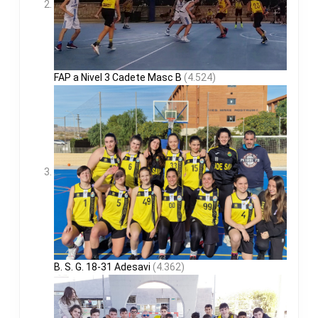
FAP a Nivel 3 Cadete Masc B
(4.524)
B. S. G. 18-31 Adesavi
(4.362)