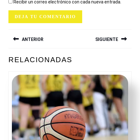
Recibir un correo electrónico con cada nueva entrada.
NAVEGACIÓN
ANTERIOR
SIGUIENTE
DE
ENTRADAS
Entrada
Siguiente
RELACIONADAS
anterior:
entrada: