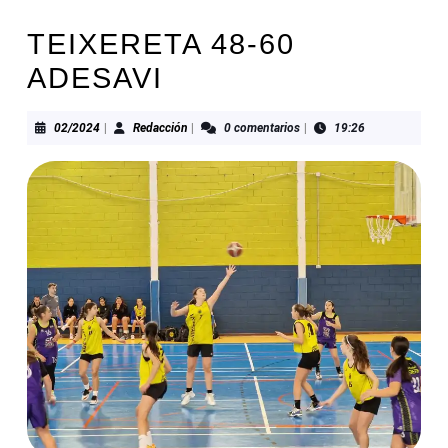
TEIXERETA 48-60
ADESAVI
02/2024
Redacción
02/2024
|
Redacción
|
0 comentarios
|
19:26