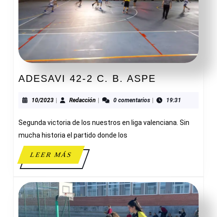
ADESAVI
ADESAVI 42-2 C. B. ASPE
42-
2
10/2023
Redacción
10/2023
|
Redacción
|
0 comentarios
|
19:31
C.
Segunda victoria de los nuestros en liga valenciana. Sin
B.
ASPE
mucha historia el partido donde los
LEER
LEER MÁS
MÁS