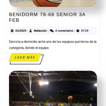
BENIDORM 78-68 SENIOR 3A
BENIDORM
FEB
78-
68
03/2025
Redacción
03/2025
|
Redacción
|
0 comentarios
|
07:29
SENIOR
Derrota a domicilio ante uno de los equipos punteros de la
3A
FEB
categoría, donde el equipo
LEER
LEER MÁS
MÁS