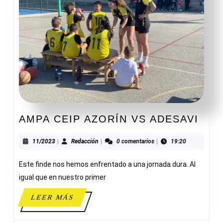
AMP
AMPA CEIP AZORÍN VS ADESAVI
CEI
AZO
11/2023
Redacción
11/2023
|
Redacción
|
0 comentarios
|
19:20
VS
Este finde nos hemos enfrentado a una jornada dura. Al
ADE
igual que en nuestro primer
LEER
LEER MÁS
MÁS