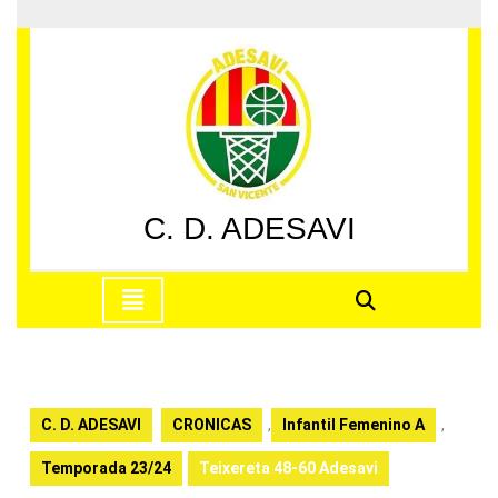
Saltar
al
contenido
Saltar
al
contenido
C. D. ADESAVI
Botón
de
apertura
C. D. ADESAVI
CRONICAS
,
Infantil Femenino A
,
Temporada 23/24
Teixereta 48-60 Adesavi