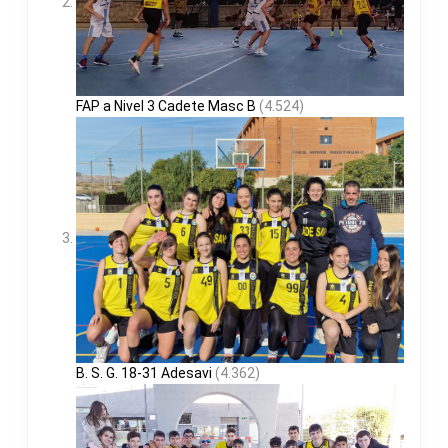
FAP a Nivel 3 Cadete Masc B
(4.524)
B. S. G. 18-31 Adesavi
(4.362)