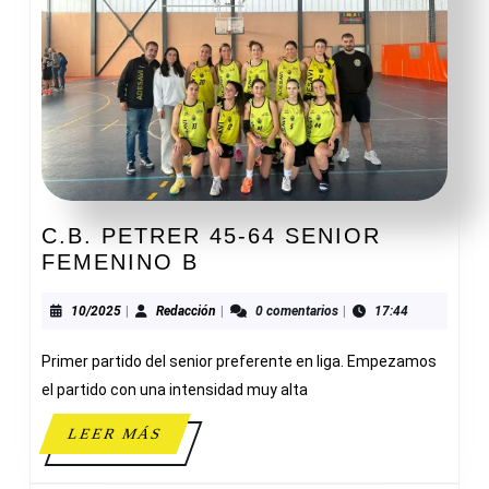
C.B. PETRER 45-64 SENIOR
C.B.
FEMENINO B
PETRER
45-
10/2025
Redacción
10/2025
|
Redacción
|
0 comentarios
|
17:44
64
Primer partido del senior preferente en liga. Empezamos
SENIOR
FEMENINO
el partido con una intensidad muy alta
B
LEER
LEER MÁS
MÁS