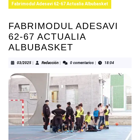
Fabrimodul Adesavi 62-67 Actualia Albubasket
FABRIMODUL ADESAVI
62-67 ACTUALIA
ALBUBASKET
03/2025
Redacción
03/2025
|
Redacción
|
0 comentarios
|
18:04