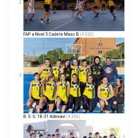
FAP a Nivel 3 Cadete Masc B
(4.520)
B. S. G. 18-31 Adesavi
(4.356)