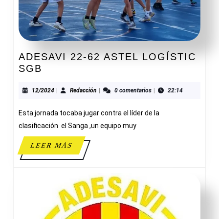
ADESAVI 22-62 ASTEL LOGÍSTIC
ADESAVI
SGB
22-
62
12/2024
Redacción
12/2024
|
Redacción
|
0 comentarios
|
22:14
ASTEL
Esta jornada tocaba jugar contra el líder de la
LOGÍSTIC
SGB
clasificación el Sanga ,un equipo muy
LEER
LEER MÁS
MÁS