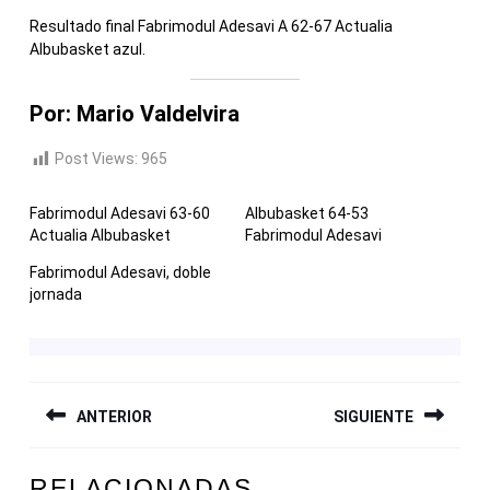
Resultado final Fabrimodul Adesavi A 62-67 Actualia
Albubasket azul.
Por: Mario Valdelvira
Post Views:
965
Fabrimodul Adesavi 63-60
Albubasket 64-53
Actualia Albubasket
Fabrimodul Adesavi
Fabrimodul Adesavi, doble
jornada
NAVEGACIÓN
ANTERIOR
SIGUIENTE
DE
ENTRADAS
Entrada
Siguiente
RELACIONADAS