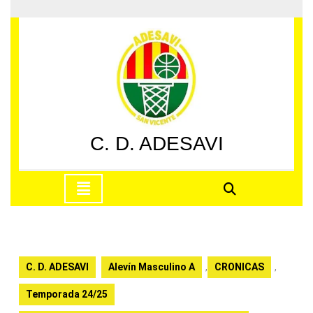
Saltar
al
contenido
Saltar
al
contenido
C. D. ADESAVI
Botón
de
apertura
C. D. ADESAVI
Alevín Masculino A
,
CRONICAS
,
Temporada 24/25