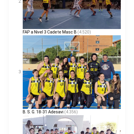
FAP a Nivel 3 Cadete Masc B
(4.520)
B. S. G. 18-31 Adesavi
(4.356)