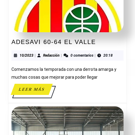
ADESAVI
ADESAVI 60-64 EL VALLE
60-
64
10/2023
Redacción
10/2023
|
Redacción
|
0 comentarios
|
20:18
EL
Comenzamos la temporada con una derrota amarga y
VALLE
muchas cosas que mejorar para poder llegar
LEER
LEER MÁS
MÁS