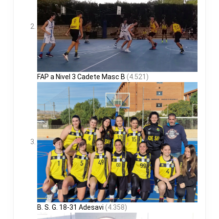
FAP a Nivel 3 Cadete Masc B
(4.521)
B. S. G. 18-31 Adesavi
(4.358)