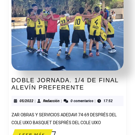
DOBLE JORNADA. 1/4 DE FINAL
DOBLE
ALEVÍN PREFERENTE
JORNADA.
1/4
05/2022
Redacción
05/2022
|
Redacción
|
0 comentarios
|
17:52
DE
ZAR OBRAS Y SERVICIOS ADEDAVI 74-69 DESPRÉS DEL
FINAL
ALEVÍN
COLE UIXO BASQUET DESPRÉS DEL COLE UIXO
PREFERENTE
LEER
LEER MÁS