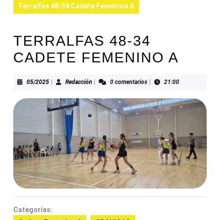
Terralfas 48-34 Cadete Femenino A
TERRALFAS 48-34
CADETE FEMENINO A
05/2025
Redacción
05/2025
|
Redacción
|
0 comentarios
|
21:00
Categorías: