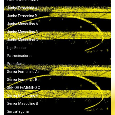
Infantil Masculino C
Junior Femenino A
Junior Femenino B
Junior Masculino A
Junior Masculino B
Junior Masculino C
Liga Escolar
Patrocinadores
Pre-infantil
Senior Femenino A
Senior Femenino B
SENIOR FEMENINO C
Senior Masculino A
Senior Masculino B
Sin categoría