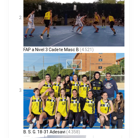
FAP a Nivel 3 Cadete Masc B
(4.521)
B. S. G. 18-31 Adesavi
(4.358)