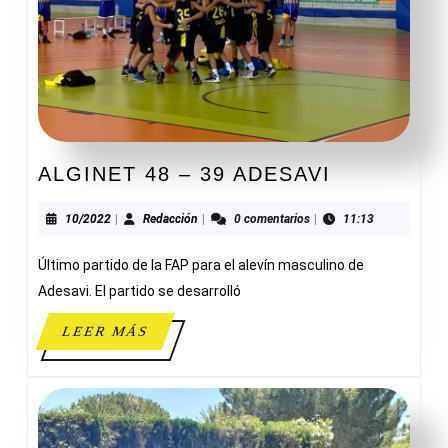
ALGINET
ALGINET 48 – 39 ADESAVI
48
–
10/2022
Redacción
10/2022
|
Redacción
|
0 comentarios
|
11:13
39
Último partido de la FAP para el alevín masculino de
ADESAVI
Adesavi. El partido se desarrolló
LEER
LEER MÁS
MÁS