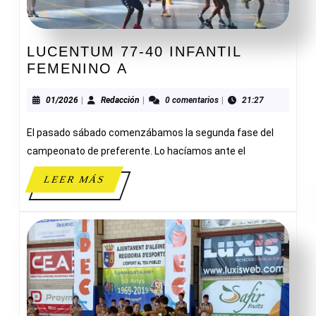
LUCENTUM 77-40 INFANTIL
LUCENTUM
FEMENINO A
77-
40
01/2026
Redacción
01/2026
|
Redacción
|
0 comentarios
|
21:27
INFANTIL
El pasado sábado comenzábamos la segunda fase del
FEMENINO
A
campeonato de preferente. Lo hacíamos ante el
LEER
LEER MÁS
MÁS