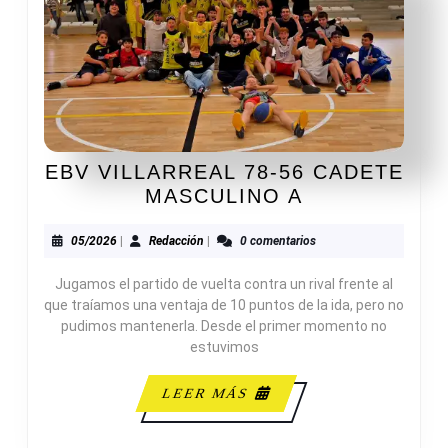
EBV VILLARREAL 78-56 CADETE
EBV
MASCULINO A
VILLARREAL
78-
05/2026
Redacción
05/2026
|
Redacción
|
0 comentarios
56
Jugamos el partido de vuelta contra un rival frente al
CADETE
que traíamos una ventaja de 10 puntos de la ida, pero no
MASCULINO
pudimos mantenerla. Desde el primer momento no
A
estuvimos
LEER
LEER MÁS
MÁS