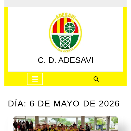
Saltar
al
contenido
Saltar
al
contenido
C. D. ADESAVI
Botón
de
apertura
DÍA:
6 DE MAYO DE 2026