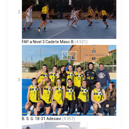
FAP a Nivel 3 Cadete Masc B
(4.521)
B. S. G. 18-31 Adesavi
(4.357)