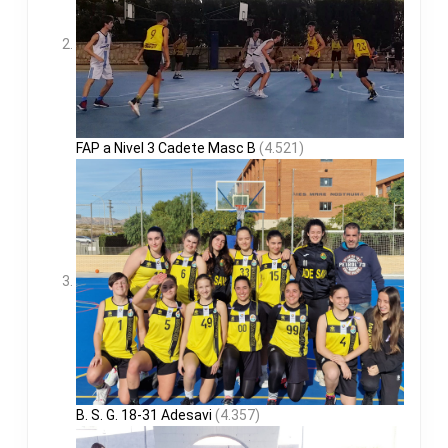
FAP a Nivel 3 Cadete Masc B
(4.521)
B. S. G. 18-31 Adesavi
(4.357)